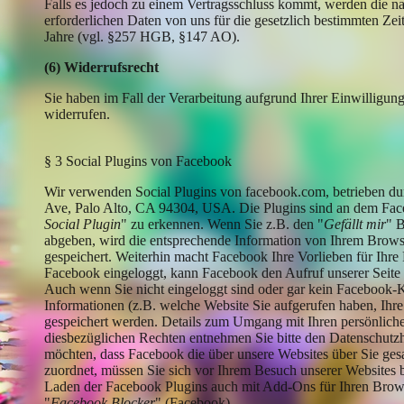
Falls es jedoch zu einem Vertragsschluss kommt, werden die n
erforderlichen Daten von uns für die gesetzlich bestimmten Ze
Jahre (vgl. §257 HGB, §147 AO).
(6) Widerrufsrecht
Sie haben im Fall der Verarbeitung aufgrund Ihrer Einwilligung
widerrufen.
§ 3 Social Plugins von Facebook
Wir verwenden Social Plugins von facebook.com, betrieben dur
Ave, Palo Alto, CA 94304, USA. Die Plugins sind an dem Fa
Social Plugin
" zu erkennen. Wenn Sie z.B. den "
Gefällt mir
" 
abgeben, wird die entsprechende Information von Ihrem Browse
gespeichert. Weiterhin macht Facebook Ihre Vorlieben für Ihre
Facebook eingeloggt, kann Facebook den Aufruf unserer Seite
Auch wenn Sie nicht eingeloggt sind oder gar kein Facebook-Ko
Informationen (z.B. welche Website Sie aufgerufen haben, Ihr
gespeichert werden. Details zum Umgang mit Ihren persönlich
diesbezüglichen Rechten entnehmen Sie bitte den Datenschut
möchten, dass Facebook die über unsere Websites über Sie g
zuordnet, müssen Sie sich vor Ihrem Besuch unserer Websites 
Laden der Facebook Plugins auch mit Add-Ons für Ihren Brows
"
Facebook Blocker
" (Facebook).