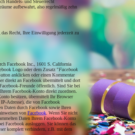
ach Handels- und Steuerrecht
iträume aufbewahrt, also regelmäßig zehn
 das Recht, Ihre Einwilligung jederzeit zu
ch Facebook Inc., 1601 S. California
cebook Logo oder dem Zusatz "
Facebook
Button anklicken oder einen Kommentar
r direkt an Facebook übermittelt und dort
 Facebook-Freunde öffentlich. Sind Sie bei
 Ihrem Facebook-Konto direkt zuordnen.
nto besitzen, übermittelt Ihr Browser
e IP-Adresse), die von Facebook
en Daten durch Facebook sowie Ihren
zhinweisen von
Facebook
. Wenn Sie nicht
esammelten Daten Ihrem Facebook-Konto
bei Facebook ausloggen. Sie können das
er komplett verhindern, z.B. mit dem