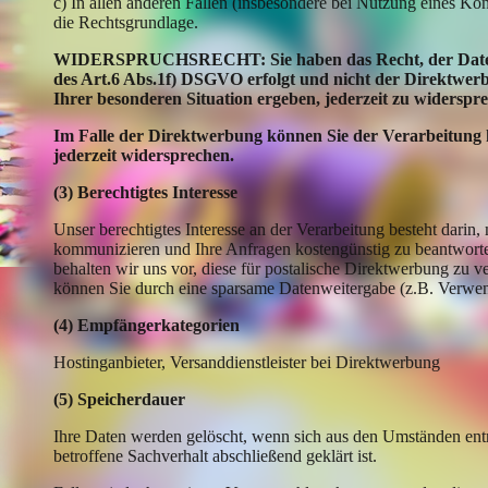
c) In allen anderen Fällen (insbesondere bei Nutzung eines K
die Rechtsgrundlage.
WIDERSPRUCHSRECHT: Sie haben das Recht, der Datenv
des Art.6 Abs.1f) DSGVO erfolgt und nicht der Direktwerb
Ihrer besonderen Situation ergeben, jederzeit zu widerspr
Im Falle der Direktwerbung können Sie der Verarbeitun
jederzeit widersprechen.
(3) Berechtigtes Interesse
Unser berechtigtes Interesse an der Verarbeitung besteht darin
kommunizieren und Ihre Anfragen kostengünstig zu beantworten
behalten wir uns vor, diese für postalische Direktwerbung zu 
können Sie durch eine sparsame Datenweitergabe (z.B. Verw
(4) Empfängerkategorien
Hostinganbieter, Versanddienstleister bei Direktwerbung
(5) Speicherdauer
Ihre Daten werden gelöscht, wenn sich aus den Umständen entn
betroffene Sachverhalt abschließend geklärt ist.