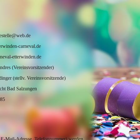
sestelle@web.de
rwinden-carneval.de
eval-etterwinden.de
ndres (Vereinsvorsitzender)
dinger (stellv. Vereinsvorsitzende)
cht Bad Salzungen
85
, E-Mail-Adresse, Telefonnummer) werden