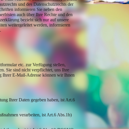
tzrechts und des Datenschutzrechts der
hriften informieren Sie neben den
rfristen auch über Ihre Rechte und den
zerklärung bezieht sich nur auf unsere
iten weitergeleitet werden, informieren
.
formular etc. zur Verfügung stellen,
 Sie sind nicht verpflichtet, uns Ihre
g Ihrer E-Mail-Adresse können wir Ihnen
itung Ihrer Daten gegeben haben, ist Art.6
aßnahmen verarbeiten, ist Art.6 Abs.1b)