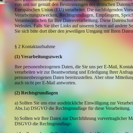
von uns nur gemäß den Bestimmungen des deutschen Datenschu
Europäischen Union (EU) verarbeitet. Die nachfolgenden Vorsc
Verarbeitungszwecken, Rechtsgrundlagen, Empfängern, Speiche
Verantwortlichen für Ihre Datenverarbeitung. Diese Datenschut
Websites. Falls Sie über Links auf unseren Seiten auf andere Se
Sie sich bitte dort über den jeweiligen Umgang mit Ihren Daten
§ 2 Kontaktaufnahme
(1) Verarbeitungszweck
Ihre personenbezogenen Daten, die Sie uns per E-Mail, Kontakt
verarbeiten wir zur Beantwortung und Erledigung Ihrer Anfragen.
personenbezogenen Daten bereitzustellen. Aber ohne Mitteilun
auch nicht per E-Mail antworten.
(2) Rechtsgrundlagen
a) Sollten Sie uns eine ausdrückliche Einwilligung zur Verarbe
Abs.1a) DSGVO die Rechtsgrundlage für diese Verarbeitung.
b) Sollten wir Ihre Daten zur Durchführung vorvertraglicher M
DSGVO die Rechtsgrundlage.