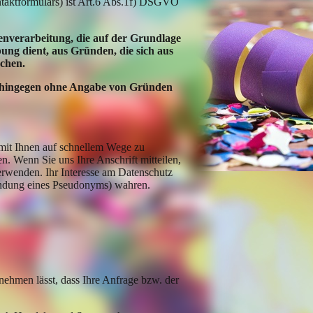
ontaktformulars) ist Art.6 Abs.1f) DSGVO
erarbeitung, die auf der Grundlage
ung dient, aus Gründen, die sich aus
echen.
g hingegen ohne Angabe von Gründen
, mit Ihnen auf schnellem Wege zu
. Wenn Sie uns Ihre Anschrift mitteilen,
verwenden. Ihr Interesse am Datenschutz
endung eines Pseudonyms) wahren.
ehmen lässt, dass Ihre Anfrage bzw. der