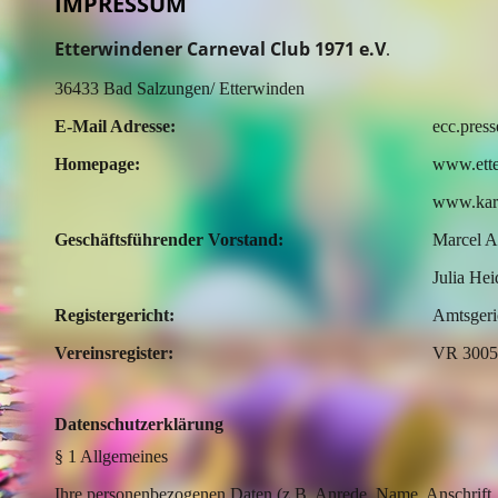
IMPRESSUM
Etterwindener Carneval Club 1971 e.V
.
36433 Bad Salzungen/ Etterwinden
E-Mail Adresse:
ecc.pres
Homepage:
www.ette
www.karn
Geschäftsführender Vorstand:
Marcel A
Julia Hei
Registergericht:
Amtsgeri
Vereinsregister:
VR 3005
Datenschutzerklärung
§ 1 Allgemeines
Ihre personenbezogenen Daten (z.B. Anrede, Name, Anschrift