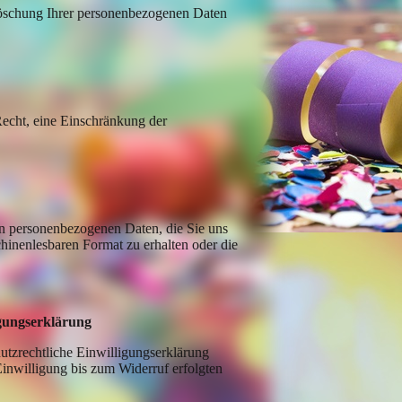
öschung Ihrer personenbezogenen Daten
cht, eine Einschränkung der
n personenbezogenen Daten, die Sie uns
chinenlesbaren Format zu erhalten oder die
igungserklärung
utzrechtliche Einwilligungserklärung
Einwilligung bis zum Widerruf erfolgten