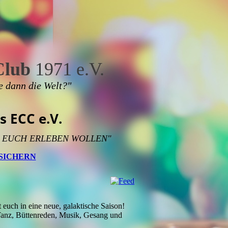
Club
1971 e.V.
e dann die Welt?"
s ECC e.V.
T EUCH ERLEBEN WOLLEN"
 SICHERN
uch in eine neue, galaktische Saison!
Tanz, Büttenreden, Musik, Gesang und