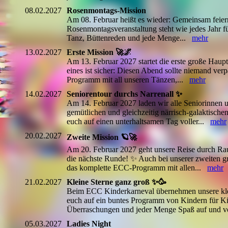
08.02.2027
Rosenmontags-Mission
Am 08. Februar heißt es wieder: Gemeinsam feier
Rosenmontagsveranstaltung steht wie jedes Jahr 
Tanz, Büttenreden und jede Menge...
mehr
13.02.2027
Erste Mission 🚀🌌
Am 13. Februar 2027 startet die erste große Haup
eines ist sicher: Diesen Abend sollte niemand ve
Programm mit all unseren Tänzen,...
mehr
14.02.2027
Seniorentour durchs Narrenall ✨
Am 14. Februar 2027 laden wir alle Seniorinnen 
gemütlichen und gleichzeitig närrisch-galaktisch
euch auf einen unterhaltsamen Tag voller...
mehr
20.02.2027
Zweite Mission 🪐🚀
Am 20. Februar 2027 geht unsere Reise durch Ra
die nächste Runde! ✨ Auch bei unserer zweiten g
das komplette ECC-Programm mit allen...
mehr
21.02.2027
Kleine Sterne ganz groß ✨🥳
Beim ECC Kinderkarneval übernehmen unsere kl
euch auf ein buntes Programm von Kindern für Ki
Überraschungen und jeder Menge Spaß auf und v
05.03.2027
Ladies Night