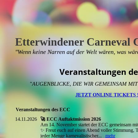
Etterwindener Carneval 
"Wenn keine Narren auf der Welt wären, was wär
Veranstaltungen de
"AUGENBLICKE, DIE WIR GEMEINSAM MI
JETZT ONLINE TICKETS
Veranstaltungen des ECC
14.11.2026
🚀 ECC Auftaktmission 2026
Am 14. November startet der ECC gemeinsam mit e
✨ Freut euch auf einen Abend voller Stimmung, 
jeder Menge karnevalistischer...
mehr