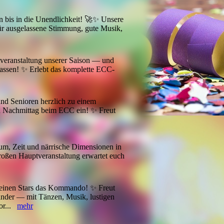
n bis in die Unendlichkeit! 🚀✨ Unsere
für ausgelassene Stimmung, gute Musik,
tveranstaltung unserer Saison — und
rpassen! ✨ Erlebt das komplette ECC-
und Senioren herzlich zu einem
en Nachmittag beim ECC ein! ✨ Freut
um, Zeit und närrische Dimensionen in
roßen Hauptveranstaltung erwartet euch
einen Stars das Kommando! ✨ Freut
nder — mit Tänzen, Musik, lustigen
or...
mehr